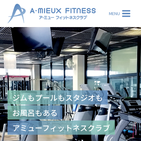
内
容
MENU
を
ス
キ
ッ
プ
ジムもプールもスタジオも
お風呂もある
アミューフィットネスクラブ